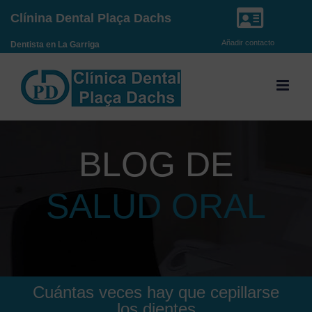
Saltar
Clínina Dental Plaça Dachs
al
Añadir contacto
Dentista en La Garriga
contenido
BLOG DE
SALUD ORAL
Cuántas veces hay que cepillarse
los dientes