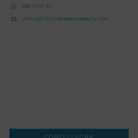
648 75 87 41
clinica@clinicadentalplazadachs.com
CÓMO LLEGAR