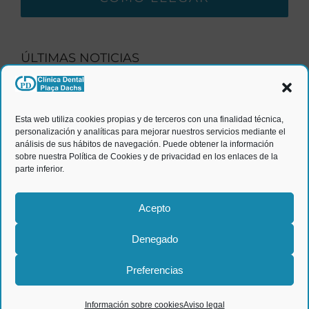
ÚLTIMAS NOTICIAS
¿Cómo saber si necesito ir al dentista?
Esta web utiliza cookies propias y de terceros con una finalidad técnica,
personalización y analíticas para mejorar nuestros servicios mediante el
análisis de sus hábitos de navegación. Puede obtener la información
Información útil antes de ponerte implantes
sobre nuestra Política de Cookies y de privacidad en los enlaces de la
parte inferior.
dentales
Acepto
NEWSLETTER
Denegado
Preferencias
Suscríbete a nuestra Newsletter y TE
REGALAMOS un cepillo dental de bambú.
Información sobre cookies
Aviso legal