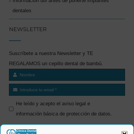
Información útil antes de ponerte implantes
dentales
NEWSLETTER
Suscríbete a nuestra Newsletter y TE
REGALAMOS un cepillo dental de bambú.
He leído y acepto el
aviso legal e
información básica de protección de datos
.
SI quiero recibir comunicaciones