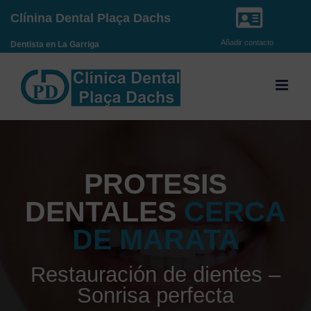
Saltar
Clínina Dental Plaça Dachs
al
Añadir contacto
Dentista en La Garriga
contenido
PROTESIS
DENTALES
CERCA
DE MARATA
Restauración de dientes –
Sonrisa perfecta