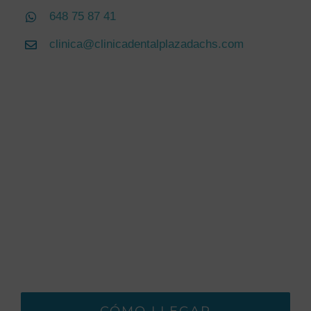
648 75 87 41
clinica@clinicadentalplazadachs.com