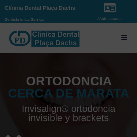
Saltar
Clínina Dental Plaça Dachs
al
Añadir contacto
Dentista en La Garriga
contenido
ORTODONCIA
CERCA DE MARATA
Invisalign® ortodoncia
invisible y brackets