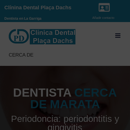
Saltar
Clínina Dental Plaça Dachs
al
Añadir contacto
Dentista en La Garriga
contenido
CERCA DE
DENTISTA
CERCA
DE MARATA
Periodoncia: periodontitis y
gingivitis