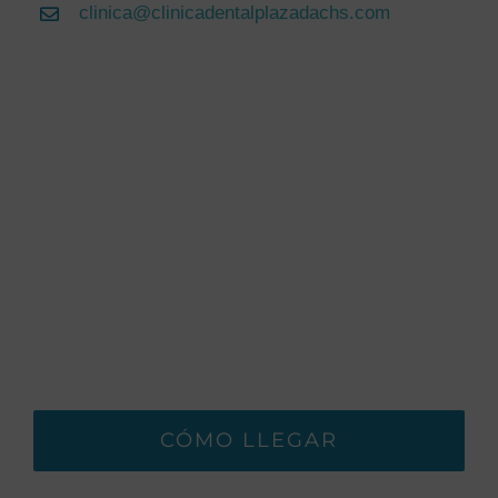
clinica@clinicadentalplazadachs.com
CÓMO LLEGAR