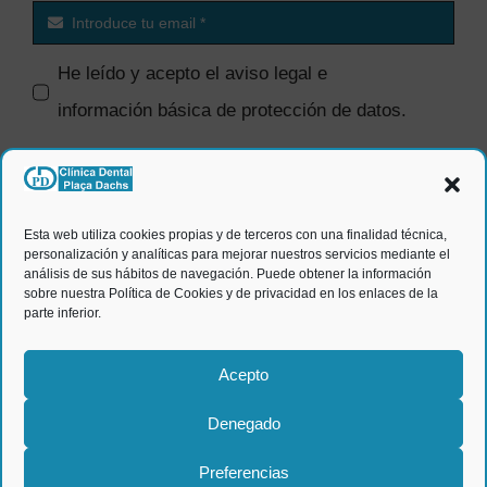
He leído y acepto el
aviso legal e
información básica de protección de datos
.
SI quiero recibir comunicaciones
comerciales.
Esta web utiliza cookies propias y de terceros con una finalidad técnica,
personalización y analíticas para mejorar nuestros servicios mediante el
ENVIAR
análisis de sus hábitos de navegación. Puede obtener la información
sobre nuestra Política de Cookies y de privacidad en los enlaces de la
parte inferior.
Acepto
Denegado
© Clínica dental Plaça Dachs
2026 |
Aviso legal y política
Preferencias