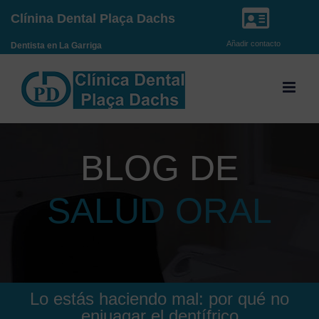
Saltar
Clínina Dental Plaça Dachs
al
Añadir contacto
Dentista en La Garriga
contenido
BLOG DE
SALUD ORAL
Lo estás haciendo mal: por qué no
enjuagar el dentífrico