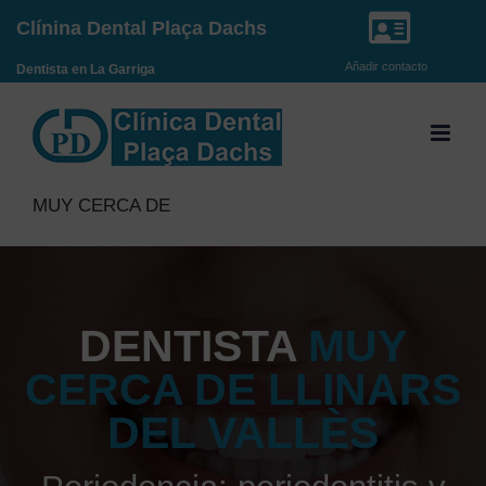
Saltar
Clínina Dental Plaça Dachs
al
Añadir contacto
Dentista en La Garriga
contenido
MUY CERCA DE
DENTISTA
MUY
CERCA DE LLINARS
DEL VALLÈS