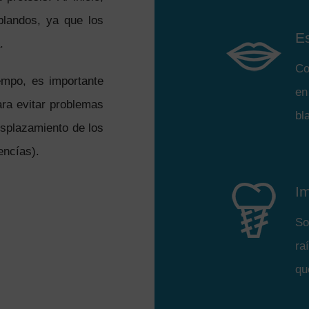
landos, ya que los
Es
.
Co
empo, es importante
en
ra evitar problemas
bl
splazamiento de los
encías).
I
So
ra
qu