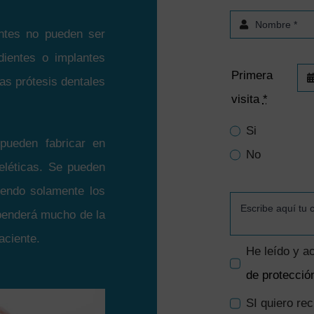
entes no pueden ser
 dientes o implantes
Primera
las prótesis dentales
visita
*
Si
 pueden fabricar en
No
eléticas. Se pueden
iendo solamente los
ependerá mucho de la
aciente.
He leído y a
de protecció
SI quiero re