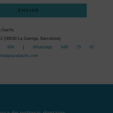
ENVIAR
a Dachs
2 (08530 La Garriga, Barcelona)
5 804
|
WhatsApp 648 75 87
entalplazadachs.com
nica de prótesis dentales