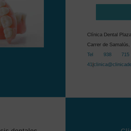
Clínica Dental Plaz
Carrer de Samalús, 
Tel 938 71
41
|
clinica@clinicad
sis dentales
Clí