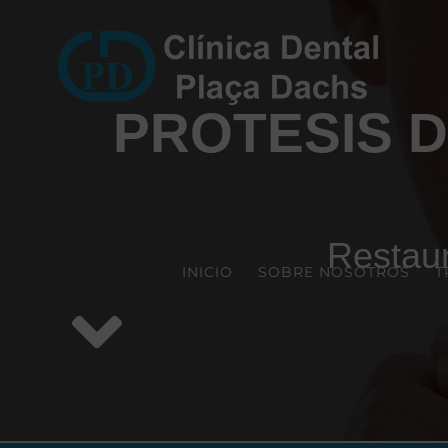
Saltar
al
contenido
PROTESIS 
Restaur
INICIO
SOBRE NOSOTROS
T