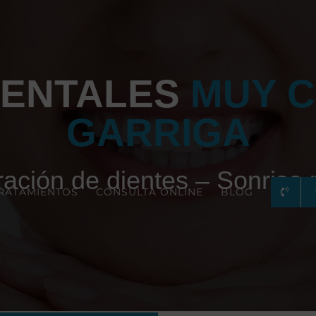
DENTALES
MUY C
GARRIGA
ación de dientes – Sonrisa 
RATAMIENTOS
CONSULTA ONLINE
BLOG