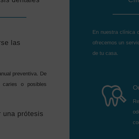
En nuestra clínica 
se las
ofrecemos un servic
de tu casa.
nual preventiva. De
caries o posibles
O
Re
od
 una prótesis
co