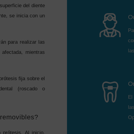
superficie del diente
nte, se inicia con un
O
Pa
co
án para realizar las
la
 afectada, mientras
rótesis fija sobre el
O
dental (roscado o
El
la
s removibles?
Op
prótesis. Al inicio,