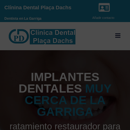
Saltar
Clínina Dental Plaça Dachs
al
Añadir contacto
Dentista en La Garriga
contenido
IMPLANTES
DENTALES
MUY
CERCA DE LA
GARRIGA
ratamiento restaurador para