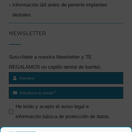
Información útil antes de ponerte implantes
dentales
NEWSLETTER
Suscríbete a nuestra Newsletter y TE
REGALAMOS un cepillo dental de bambú.
He leído y acepto el
aviso legal e
información básica de protección de datos
.
SI quiero recibir comunicaciones