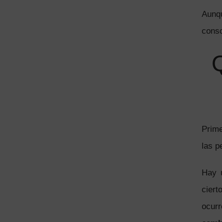
Aunq
consc
Q
Prime
las p
Hay u
ciert
ocurr