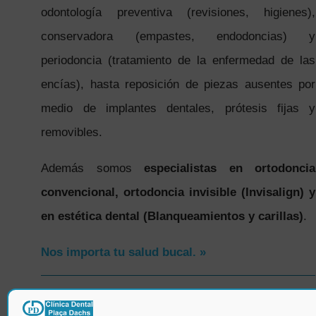
odontología preventiva (revisiones, higienes),
conservadora (empastes, endodoncias) y
periodoncia (tratamiento de la enfermedad de las
encías), hasta reposición de piezas ausentes por
medio de implantes dentales, prótesis fijas y
removibles.
Además somos
especialistas en ortodoncia
convencional, ortodoncia invisible (Invisalign) y
en estética dental (Blanqueamientos y carillas)
.
Nos importa tu salud bucal. »
SÍGUENOS