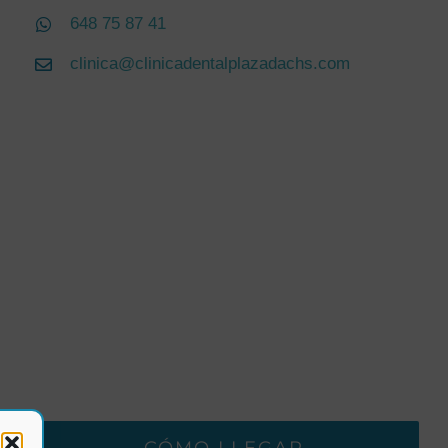
648 75 87 41
clinica@clinicadentalplazadachs.com
CÓMO LLEGAR