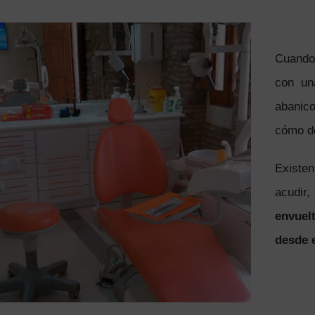
Cuando 
con un
abanico
cómo de
Existen
acudir
envuelt
desde e