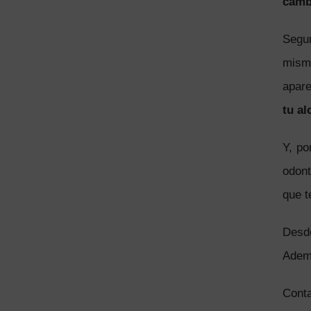
camb
Segu
mism
apare
tu al
Y, po
odont
que t
Desd
Ademá
Conta