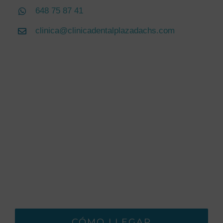
648 75 87 41
clinica@clinicadentalplazadachs.com
CÓMO LLEGAR