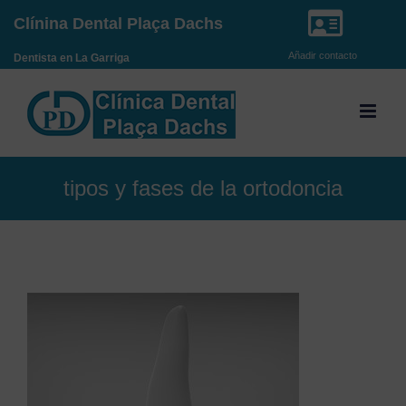
Saltar
Clínina Dental Plaça Dachs
al
Añadir contacto
Dentista en La Garriga
contenido
tipos y fases de la ortodoncia