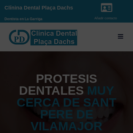
Saltar
Clínina Dental Plaça Dachs
al
Añadir contacto
Dentista en La Garriga
contenido
PROTESIS
DENTALES
MUY
CERCA DE SANT
PERE DE
VILAMAJOR