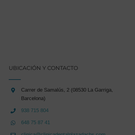
UBICACIÓN Y CONTACTO
Carrer de Samalús, 2 (08530 La Garriga,
Barcelona)
938 715 804
648 75 87 41
clinica@clinicadentalplazadachs.com