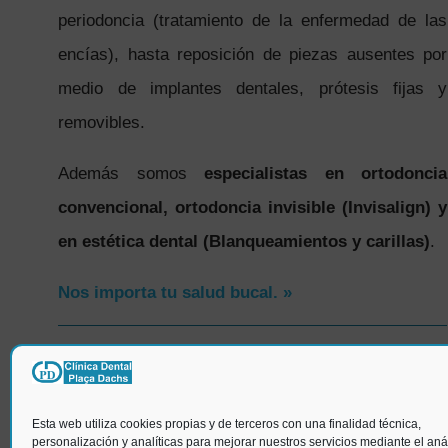
periodoncia (tratamiento de la enfermedad de las
encías), hasta reposición de piezas ausentes por
medio de implantes dentales, prótesis fijas y
removibles.
Además somos
especialistas en ortodoncia
convencional, ortodoncia invisible (Invisalign) y
en estética dental (Blanqueamientos y carillas)
.
Nos importa tu salud bucal. »
SÍGUENOS
Esta web utiliza cookies propias y de terceros con una finalidad técnica,
personalización y analíticas para mejorar nuestros servicios mediante el anál