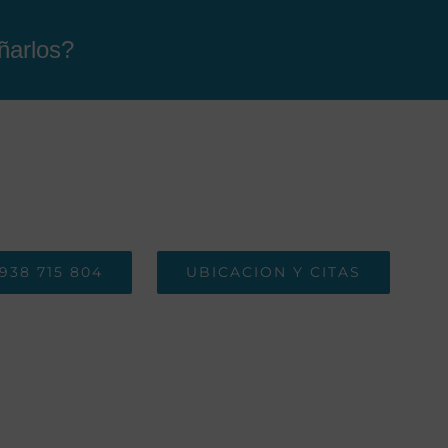
ñarlos?
938 715 804
UBICACION Y CITAS