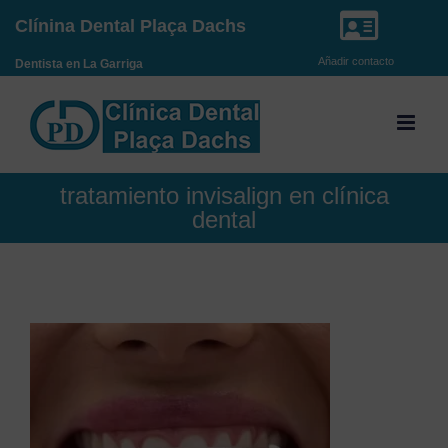
Saltar
Clínina Dental Plaça Dachs
al
Añadir contacto
Dentista en La Garriga
contenido
tratamiento invisalign en clínica
dental