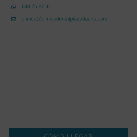
648 75 87 41
clinica@clinicadentalplazadachs.com
CÓMO LLEGAR