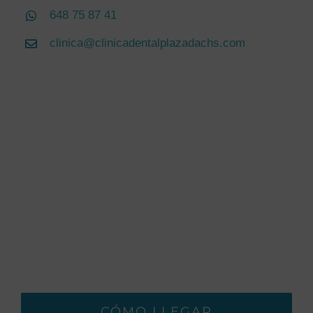
648 75 87 41
clinica@clinicadentalplazadachs.com
CÓMO LLEGAR