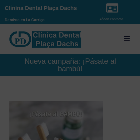
Saltar
Clínina Dental Plaça Dachs
al
Añadir contacto
Dentista en La Garriga
contenido
Nueva campaña: ¡Pásate al
bambú!