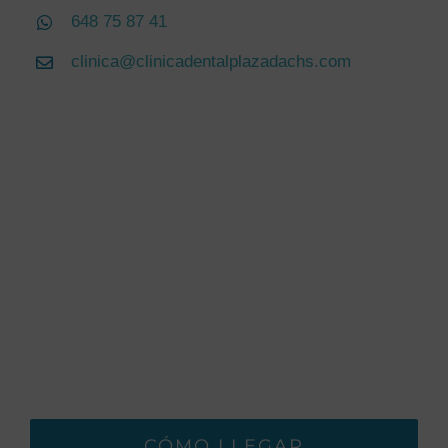
648 75 87 41
clinica@clinicadentalplazadachs.com
CÓMO LLEGAR