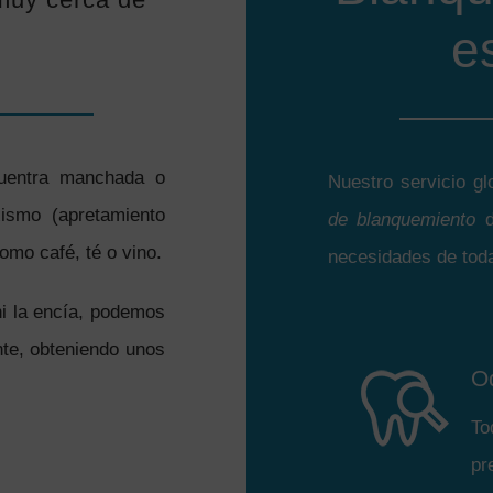
e
cuentra manchada o
Nuestro servicio g
xismo (apretamiento
de blanquemiento
d
como café, té o vino.
necesidades de toda 
ni la encía, podemos
ente, obteniendo unos
O
To
pr