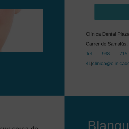
Clínica Dental Plaz
Carrer de Samalús, 
Tel 938 71
41
|
clinica@clinicad
Blanqu
muy cerca de