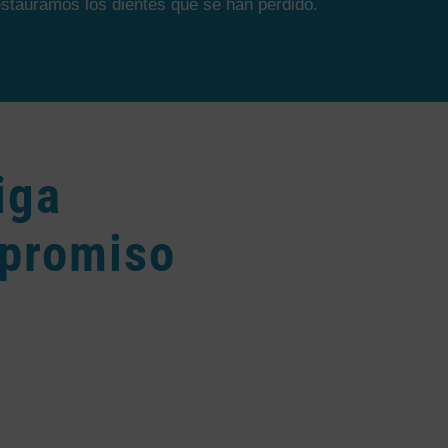
stauramos los dientes que se han perdido.
iga
mpromiso