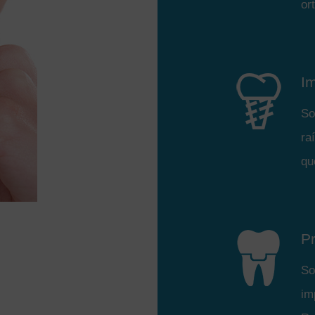
or
I
So
ra
qu
Pr
So
im