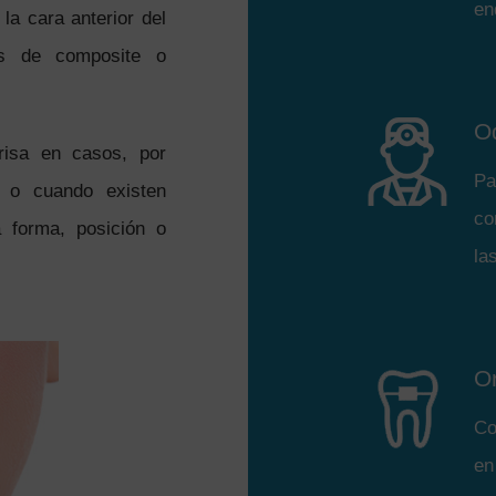
en
la cara anterior del
as de composite o
O
nrisa en casos, por
Pa
, o cuando existen
co
a forma, posición o
la
O
Co
en