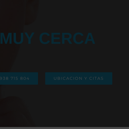
MUY CERCA
938 715 804
UBICACION Y CITAS