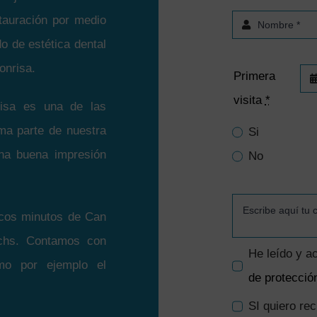
tauración por medio
o de estética dental
onrisa.
Primera
visita
*
risa es una de las
ma parte de nuestra
Si
na buena impresión
No
pocos minutos de Can
achs. Contamos con
He leído y a
omo por ejemplo el
de protecció
SI quiero re