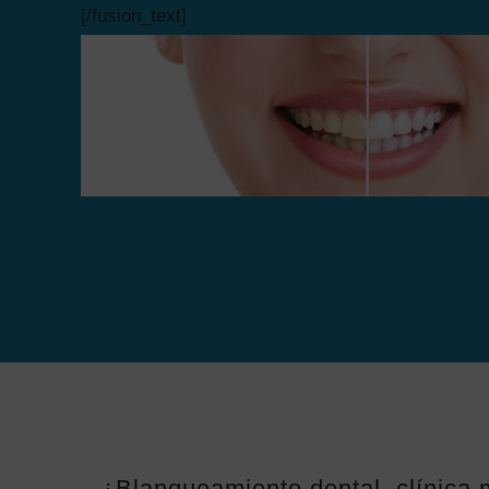
[/fusion_text]
¿Blanqueamiento dental, clínica 