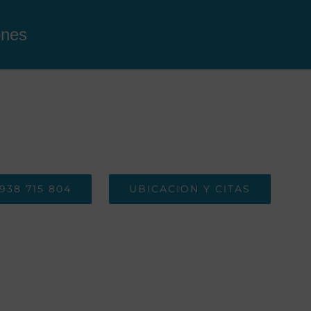
ones
938 715 804
UBICACION Y CITAS