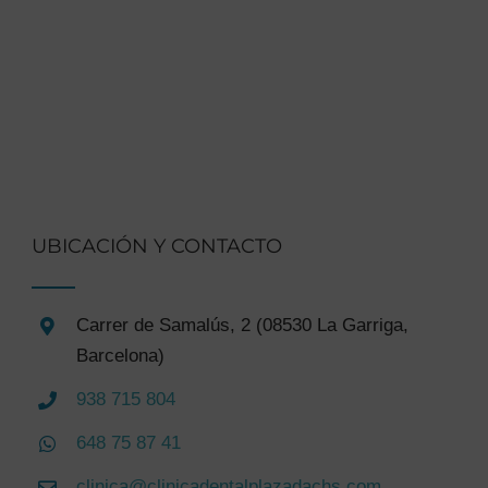
UBICACIÓN Y CONTACTO
Carrer de Samalús, 2 (08530 La Garriga,
Barcelona)
938 715 804
648 75 87 41
clinica@clinicadentalplazadachs.com