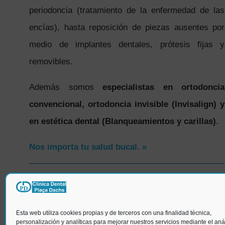
periodoncia (tratamiento de la enfermedad de las
encías), hasta reposición de piezas ausentes por
medio de implantes dentales, prótesis fijas y
removibles.
Además somos
especialistas en ortodoncia
convencional, ortodoncia invisible (Invisalign) y
en estética dental (Blanqueamientos y carillas)
.
Nos importa tu salud bucal. »
SÍGUENOS
Esta web utiliza cookies propias y de terceros con una finalidad técnica,
personalización y analíticas para mejorar nuestros servicios mediante el anál