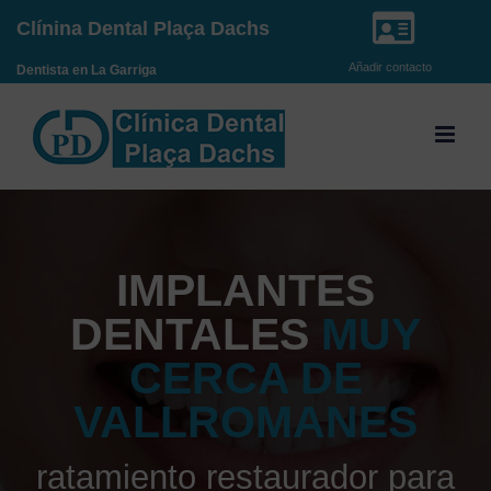
Saltar
Clínina Dental Plaça Dachs
al
Añadir contacto
Dentista en La Garriga
contenido
IMPLANTES
DENTALES
MUY
CERCA DE
VALLROMANES
ratamiento restaurador para