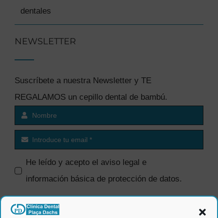
dentales
NEWSLETTER
Suscríbete a nuestra Newsletter y TE
REGALAMOS un cepillo dental de bambú.
He leído y acepto el
aviso legal e
información básica de protección de datos
.
SI quiero recibir comunicaciones
comerciales.