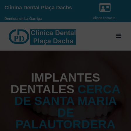
Saltar
Clínina Dental Plaça Dachs
al
Añadir contacto
Dentista en La Garriga
contenido
IMPLANTES
DENTALES
CERCA
DE SANTA MARIA
DE
PALAUTORDERA