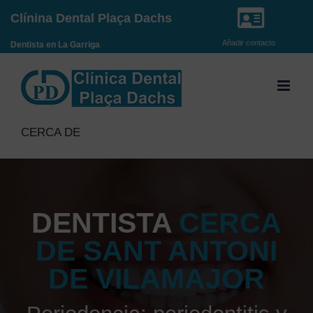
Saltar
Clínina Dental Plaça Dachs
al
Añadir contacto
Dentista en La Garriga
contenido
CERCA DE
DENTISTA
CERCA
DE SANT ANTONI
DE VILAMAJOR