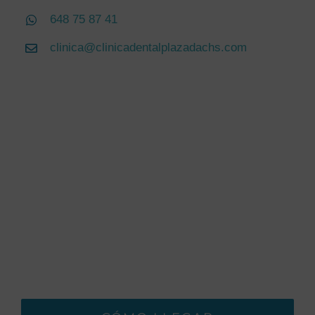
648 75 87 41
clinica@clinicadentalplazadachs.com