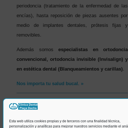
periodoncia (tratamiento de la enfermedad de las
encías), hasta reposición de piezas ausentes por
medio de implantes dentales, prótesis fijas y
removibles.
Además somos
especialistas en ortodoncia
convencional, ortodoncia invisible (Invisalign) y
en estética dental (Blanqueamientos y carillas)
.
Nos importa tu salud bucal. »
SÍGUENOS
Esta web utiliza cookies propias y de terceros con una finalidad técnica,
personalización y analíticas para mejorar nuestros servicios mediante el anál