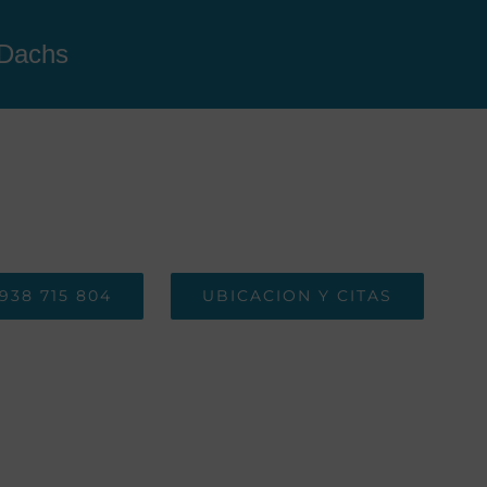
 Dachs
938 715 804
UBICACION Y CITAS