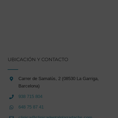
UBICACIÓN Y CONTACTO
Carrer de Samalús, 2 (08530 La Garriga,
Barcelona)
938 715 804
648 75 87 41
clinica@clinicadentalplazadachs.com