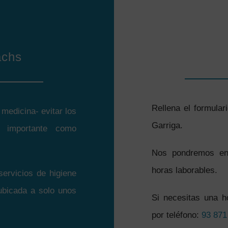
achs
Rellena el formulari
medicina- evitar los
Garriga.
 importante como
Nos pondremos en 
horas laborables.
servicios de higiene
 ubicada a solo unos
Si necesitas una h
por teléfono:
93 871