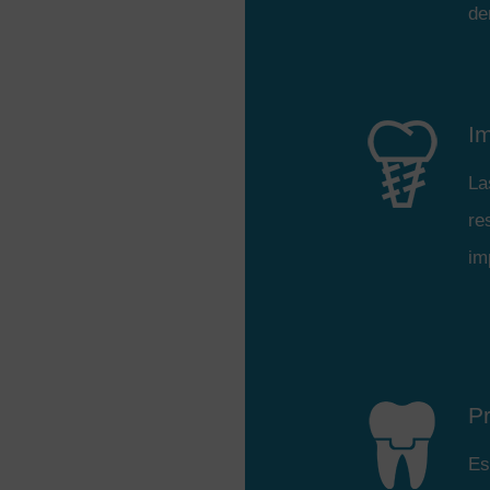
de
I
La
re
im
Pr
Es