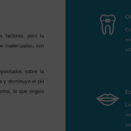
O
Co
s factores, pero la
en
ene inadecuadas, son
or
positados sobre la
na y disminuye el pH
Es
ntal, lo que origina
Lo
re
so