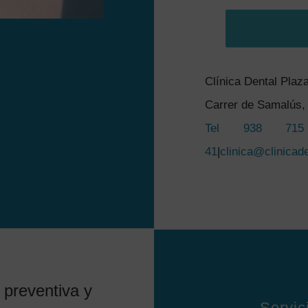
Clínica Dental Plaz
Carrer de Samalús, 
Tel 938 71
41
|
clinica@clinicad
 preventiva y
Servic