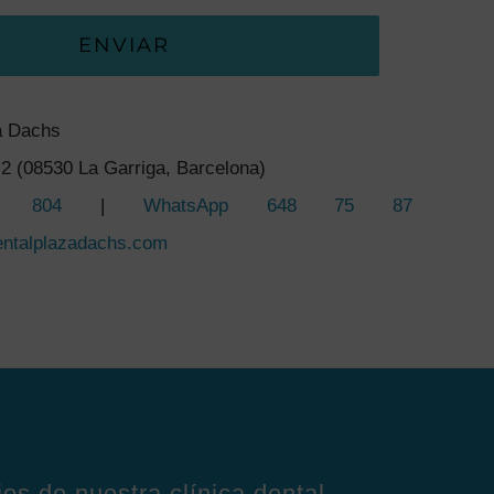
ENVIAR
a Dachs
2 (08530 La Garriga, Barcelona)
5 804
|
WhatsApp 648 75 87
entalplazadachs.com
ios de nuestra clínica dental