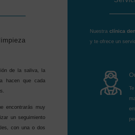
Nuestra
clínica den
limpieza
y te ofrece un servi
ón de la saliva, la
O
asa hacen que cada
Te
s.
ma
ue encontrarás muy
en
izar un seguimiento
pe
ales, con una o dos