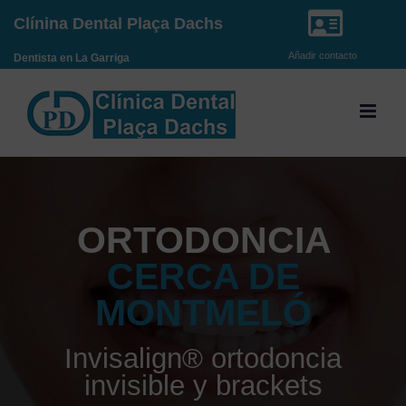
Saltar
Clínina Dental Plaça Dachs
al
Añadir contacto
Dentista en La Garriga
contenido
ORTODONCIA
CERCA DE
MONTMELÓ
Invisalign® ortodoncia
invisible y brackets