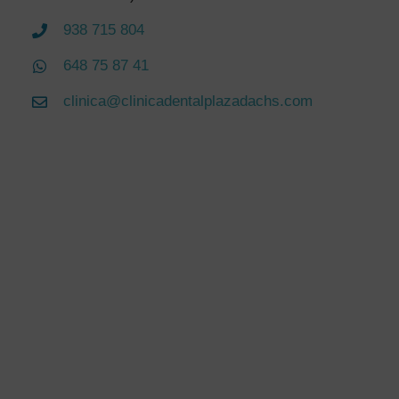
938 715 804
648 75 87 41
clinica@clinicadentalplazadachs.com