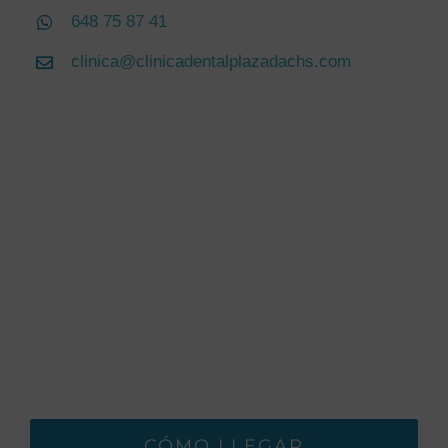
648 75 87 41
clinica@clinicadentalplazadachs.com
CÓMO LLEGAR