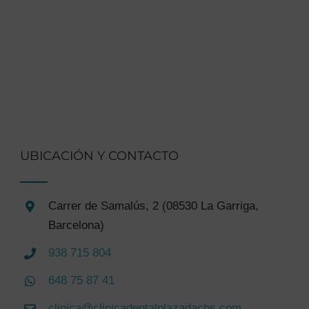
UBICACIÓN Y CONTACTO
Carrer de Samalús, 2 (08530 La Garriga,
Barcelona)
938 715 804
648 75 87 41
clinica@clinicadentalplazadachs.com