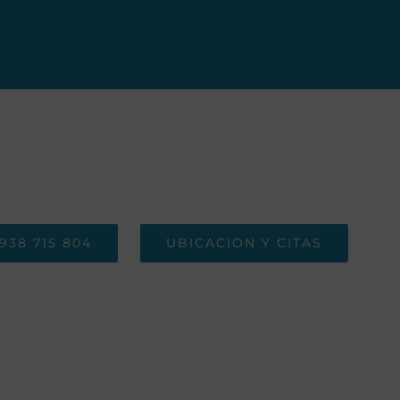
938 715 804
UBICACION Y CITAS