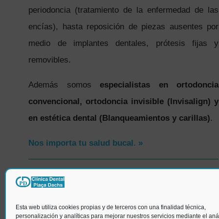
periodoncia (tratamiento de la enfermedad de las
encías), hasta reposición de piezas ausentes por
medio de implantes dentales, prótesis fijas y
removibles.
Además somos
especialistas en ortodoncia
convencional, ortodoncia invisible (Invisalign) y
en estética dental (Blanqueamientos y carillas)
.
Nos importa tu salud bucal. »
SÍGUENOS
Esta web utiliza cookies propias y de terceros con una finalidad técnica,
personalización y analíticas para mejorar nuestros servicios mediante el anál