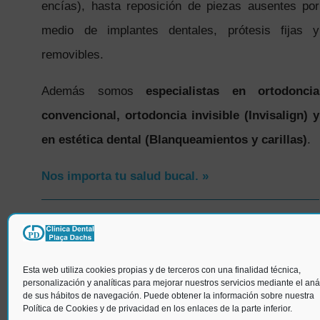
encías), hasta reposición de piezas ausentes por
medio de implantes dentales, prótesis fijas y
removibles.
Además somos
especialistas en ortodoncia
convencional, ortodoncia invisible (Invisalign) y
en estética dental (Blanqueamientos y carillas)
.
Nos importa tu salud bucal. »
SÍGUENOS
Esta web utiliza cookies propias y de terceros con una finalidad técnica,
personalización y analíticas para mejorar nuestros servicios mediante el anál
de sus hábitos de navegación. Puede obtener la información sobre nuestra
Política de Cookies y de privacidad en los enlaces de la parte inferior.