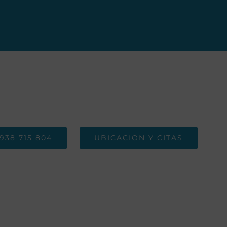
938 715 804
UBICACION Y CITAS