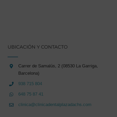
UBICACIÓN Y CONTACTO
Carrer de Samalús, 2 (08530 La Garriga,
Barcelona)
938 715 804
648 75 87 41
clinica@clinicadentalplazadachs.com