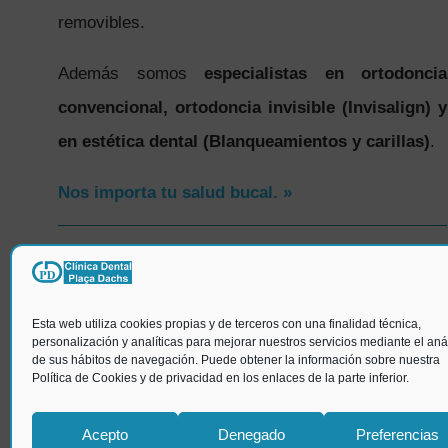
removibles.
Además somos
especialistas en ortodoncia
convencional, ortodoncia invisible (Invisalign) y
en estética dental (Blanqueamientos y carillas)
.
Nos importa tu salud bucal. »
SÍGUENOS
Esta web utiliza cookies propias y de terceros con una finalidad técnica,
personalización y analíticas para mejorar nuestros servicios mediante el anál
de sus hábitos de navegación. Puede obtener la información sobre nuestra
Política de Cookies y de privacidad en los enlaces de la parte inferior.
Acepto
Denegado
Preferencias