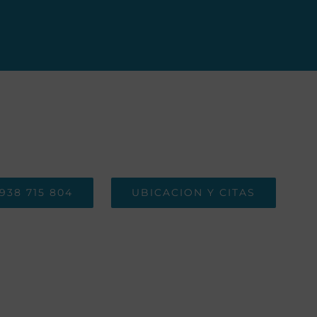
938 715 804
UBICACION Y CITAS