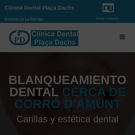
Saltar
Clínina Dental Plaça Dachs
al
Añadir contacto
Dentista en La Garriga
contenido
BLANQUEAMIENTO
DENTAL
CERCA DE
CORRÓ D’AMUNT
Carillas y estética dental