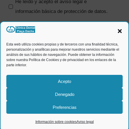
He leído y acepto el
aviso legal e
información básica de protección de datos
.
SI quiero recibir comunicaciones
comerciales.
Esta web utiliza cookies propias y de terceros con una finalidad técnica,
personalización y analíticas para mejorar nuestros servicios mediante el
ENVIAR
análisis de sus hábitos de navegación. Puede obtener la información
sobre nuestra Política de Cookies y de privacidad en los enlaces de la
parte inferior.
Acepto
Denegado
© Clínica dental Plaça Dachs
2026 |
Aviso legal y política
Preferencias
de privacidad
|
Información sobre cookies
|
Diseño web:
qualitystudio
Información sobre cookies
Aviso legal