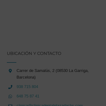
UBICACIÓN Y CONTACTO
Carrer de Samalús, 2 (08530 La Garriga,
Barcelona)
938 715 804
648 75 87 41
clinica@clinicadentalplazadachs.com