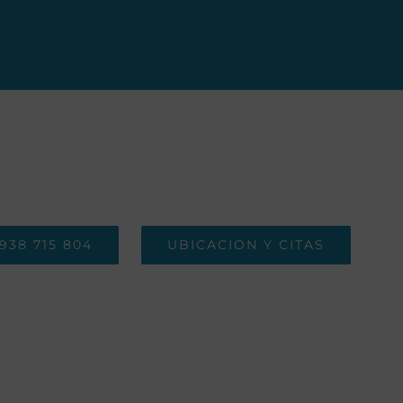
938 715 804
UBICACION Y CITAS