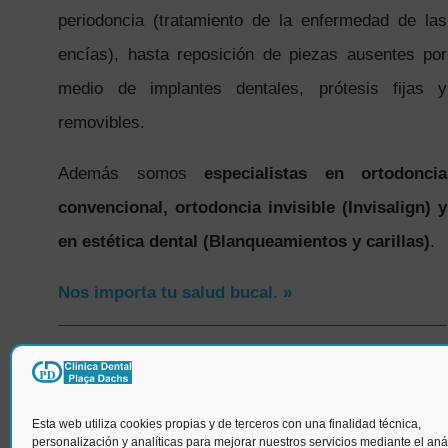
periodoncia (tratamiento de la enfermedad de las
encías), hasta reposición de piezas ausentes por
medio de implantes dentales, prótesis fijas y
removibles.
Además somos
especialistas en ortodoncia
convencional, ortodoncia invisible (Invisalign) y
en estética dental (Blanqueamientos y carillas)
.
Nos importa tu salud bucal. »
SÍGUENOS
Esta web utiliza cookies propias y de terceros con una finalidad técnica,
personalización y analíticas para mejorar nuestros servicios mediante el anál