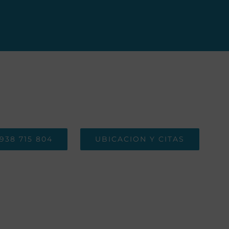
938 715 804
UBICACION Y CITAS