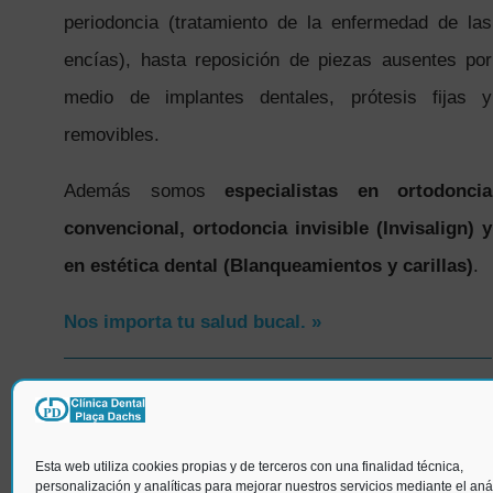
periodoncia (tratamiento de la enfermedad de las
encías), hasta reposición de piezas ausentes por
medio de implantes dentales, prótesis fijas y
removibles.
Además somos
especialistas en ortodoncia
convencional, ortodoncia invisible (Invisalign) y
en estética dental (Blanqueamientos y carillas)
.
Nos importa tu salud bucal. »
SÍGUENOS
Esta web utiliza cookies propias y de terceros con una finalidad técnica,
personalización y analíticas para mejorar nuestros servicios mediante el anál