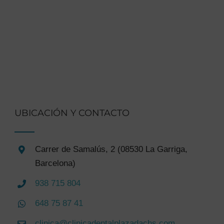
UBICACIÓN Y CONTACTO
Carrer de Samalús, 2 (08530 La Garriga,
Barcelona)
938 715 804
648 75 87 41
clinica@clinicadentalplazadachs.com