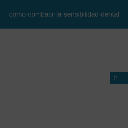
como-combatir-la-sensibilidad-dental
RATAMIENTOS
CONSULTA ONLINE
BLOG